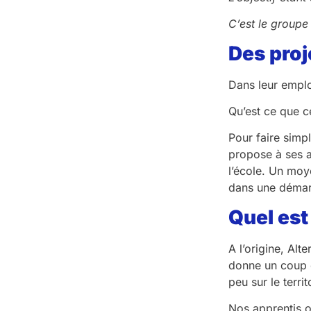
C’est le group
Des proj
Dans leur emplo
Qu’est ce que ce
Pour faire simpl
propose à ses a
l’école. Un moy
dans une démar
Quel est 
A l’origine, Al
donne un coup d
peu sur le terri
Nos apprentis o