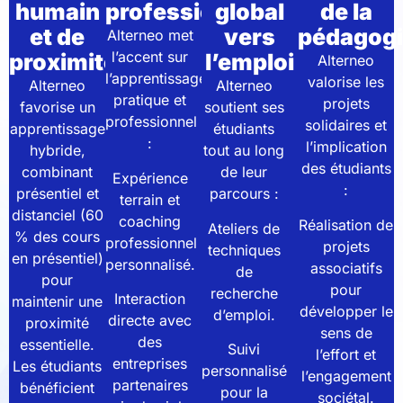
humain
professionnalisante
global
de la
et de
vers
pédagog
Alterneo met
l’accent sur
proximité
l’emploi
Alterneo
l’apprentissage
valorise les
Alterneo
Alterneo
pratique et
projets
favorise un
soutient ses
professionnel
solidaires et
apprentissage
étudiants
:
l’implication
hybride,
tout au long
des étudiants
combinant
de leur
Expérience
:
présentiel et
parcours :
terrain et
distanciel (60
coaching
Réalisation de
Ateliers de
% des cours
professionnel
projets
techniques
en présentiel)
personnalisé.
associatifs
de
pour
pour
recherche
Interaction
maintenir une
développer le
d’emploi.
directe avec
proximité
sens de
des
essentielle.
Suivi
l’effort et
entreprises
Les étudiants
personnalisé
l’engagement
partenaires
bénéficient
pour la
sociétal.