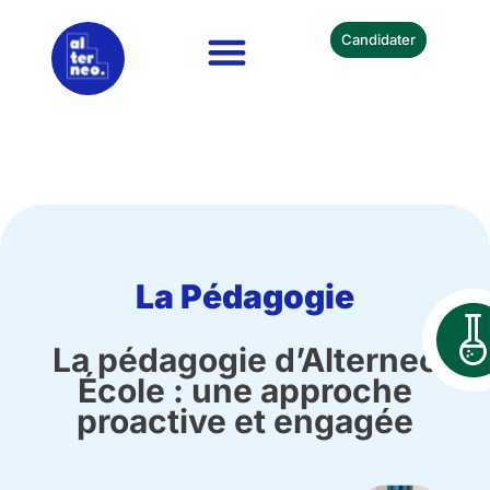
Candidater
Nos Formations
Devenir Partenaire
La Pédagogie
La pédagogie d’Alterneo
École : une approche
proactive et engagée