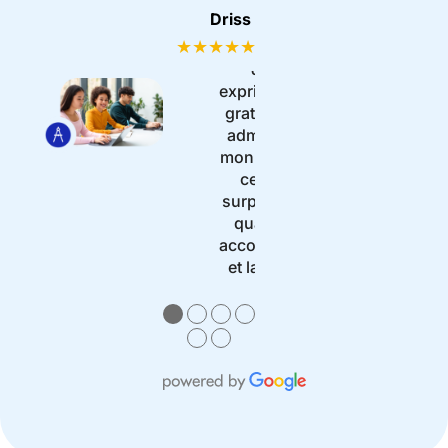
Driss MBOM
★★★★★
il y a un an
Je tiens à
exprimer toute ma
gratitude et mon
admiration pour
mon école, qui ne
cesse de me
surprendre par la
qualité de son
accompagnement
et la richesse
…
More
●
●
●
●
●
●