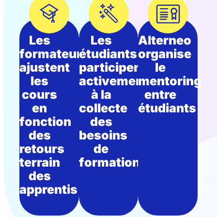
Les
Les
Alterneo
formateurs
étudiants
organise
ajustent
participent
le
les
activement
mentoring
cours
à la
entre
en
collecte
étudiants
fonction
des
des
besoins
retours
de
terrain
formation
des
apprentis