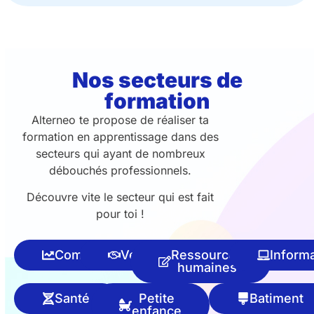
Nos secteurs de
formation
Alterneo te propose de réaliser ta
formation en apprentissage dans des
secteurs qui ayant de nombreux
débouchés professionnels.
Découvre vite le secteur qui est fait
pour toi !
Commerce
Vente
Ressources
Inform
humaines
Santé
Petite
Batiment
enfance