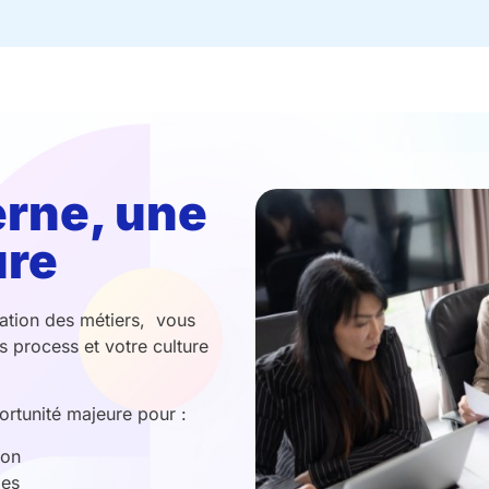
erne, une
ure
ation des métiers, vous
 process et votre culture
rtunité majeure pour :
ion
pes