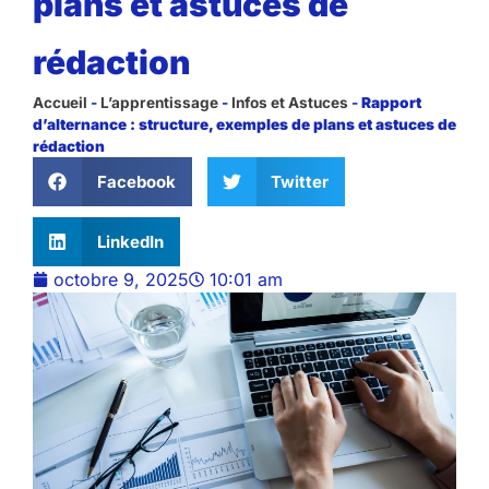
plans et astuces de
rédaction
Accueil
-
L’apprentissage
-
Infos et Astuces
-
Rapport
d’alternance : structure, exemples de plans et astuces de
rédaction
Facebook
Twitter
LinkedIn
octobre 9, 2025
10:01 am