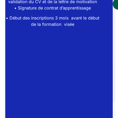
en
validation du CV et de la lettre de motivation
Avoir
entreprise
• Signature de contrat d’apprentissage
entre
et
16
• Début des inscriptions 3 mois avant le début
1
et
de la formation visée
jour
29
à
ans
l’école
révolus
0€
Tout
à
âge
la
pour
charge
les
de
personnes
l’apprenti
,
en
tout
situation
est
de
complètement
handicap
financé
par
l’Etat