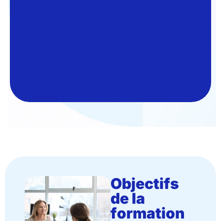
27%
à
100%
du
SMIC
Lieux
:
Paris
Objectifs
de la
formation