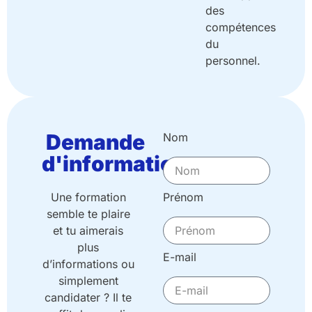
des
compétences
du
personnel.
Demande
Nom
d'informations
Une formation
Prénom
semble te plaire
et tu aimerais
plus
E-mail
d’informations ou
simplement
candidater ? Il te