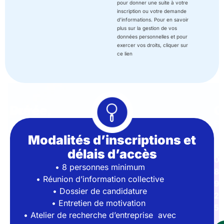
pour donner une suite à votre
inscription ou votre demande
d’informations. Pour en savoir
plus sur la gestion de vos
données personnelles et pour
exercer vos droits, cliquer sur
ce lien
Durée,
Pré-
C
tarif
requis
Pa
té
&
Modalités d’inscriptions et
Titulaire
:
d’une
lieux
délais d’accès
01
qualification
13
• 8 personnes minimum
86
de
mois
• Réunion d’information collective
9
niveau
en
• Dossier de candidature
2
4
alternance,
4
• Entretien de motivation
56
(niveau
jours
• Atelier de recherche d’entreprise avec
BAC)