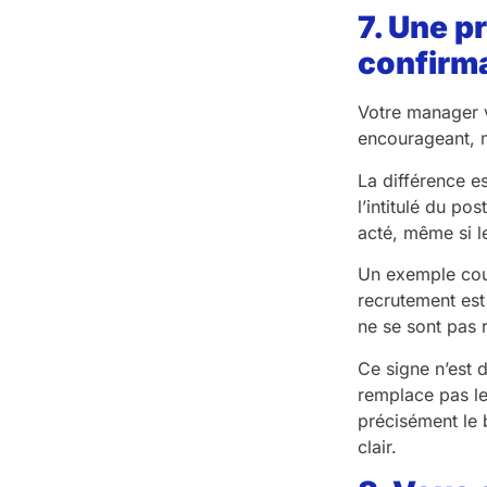
7. Une p
confirma
Votre manager v
encourageant, m
La différence e
l’intitulé du po
acté, même si l
Un exemple coura
recrutement est 
ne se sont pas 
Ce signe n’est d
remplace pas le
précisément le 
clair.