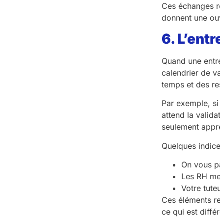
Ces échanges re
donnent une ouv
6. L’ent
Quand une entre
calendrier de v
temps et des re
Par exemple, si
attend la valid
seulement appré
Quelques indice
On vous p
Les RH me
Votre tut
Ces éléments re
ce qui est diffé