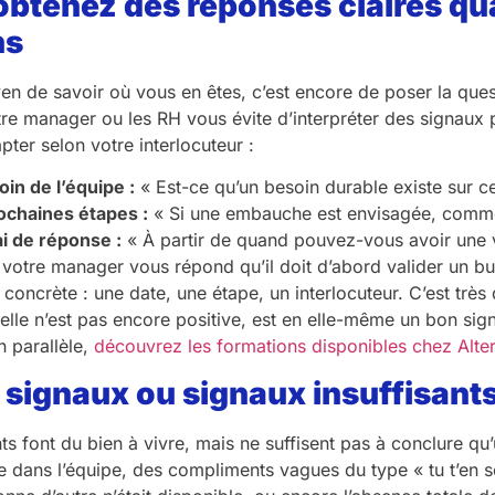
obtenez des réponses claires q
ns
en de savoir où vous en êtes, c’est encore de poser la qu
otre manager ou les RH vous évite d’interpréter des signaux
ter selon votre interlocuteur :
oin de l’équipe :
« Est-ce qu’un besoin durable existe sur c
rochaines étapes :
« Si une embauche est envisagée, commen
ai de réponse :
« À partir de quand pouvez-vous avoir une vis
 votre manager vous répond qu’il doit d’abord valider un bu
concrète : une date, une étape, un interlocuteur. C’est très
 elle n’est pas encore positive, est en elle-même un bon sig
n parallèle,
découvrez les formations disponibles chez Alte
 signaux ou signaux insuffisants
ts font du bien à vivre, mais ne suffisent pas à conclure q
dans l’équipe, des compliments vagues du type « tu t’en s