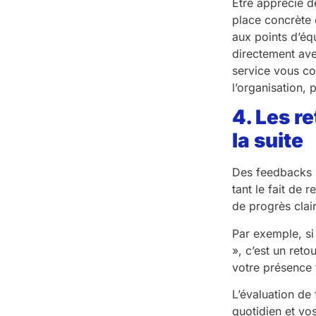
Être apprécié d
place concrète 
aux points d’équ
directement ave
service vous co
l’organisation, 
4. Les r
la suite
Des feedbacks ré
tant le fait de
de progrès clai
Par exemple, si 
», c’est un reto
votre présence 
L’évaluation de 
quotidien et vo