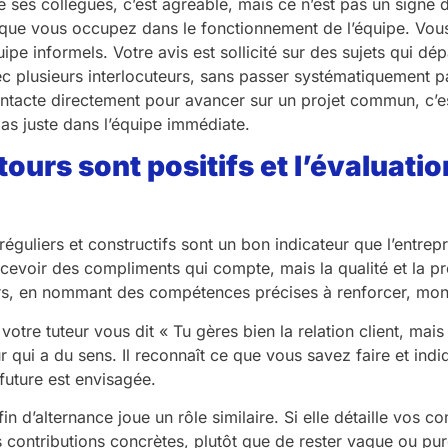
e ses collègues, c’est agréable, mais ce n’est pas un signe
que vous occupez dans le fonctionnement de l’équipe. Vous
ipe informels. Votre avis est sollicité sur des sujets qui d
c plusieurs interlocuteurs, sans passer systématiquement par
ntacte directement pour avancer sur un projet commun, c’e
pas juste dans l’équipe immédiate.
etours sont positifs et l’évaluati
guliers et constructifs sont un bon indicateur que l’entrepr
 recevoir des compliments qui compte, mais la qualité et la 
rs, en nommant des compétences précises à renforcer, montr
votre tuteur vous dit « Tu gères bien la relation client, mais o
ur qui a du sens. Il reconnaît ce que vous savez faire et indiq
future est envisagée.
fin d’alternance joue un rôle similaire. Si elle détaille vos
s contributions concrètes, plutôt que de rester vague ou pur