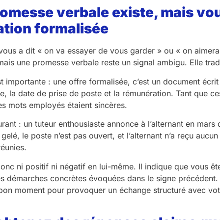
romesse verbale existe, mais v
tion formalisée
ous a dit « on va essayer de vous garder » ou « on aimera
ais une promesse verbale reste un signal ambigu. Elle tradu
st importante : une offre formalisée, c’est un document écri
ste, la date de prise de poste et la rémunération. Tant que c
es mots employés étaient sincères.
nt : un tuteur enthousiaste annonce à l’alternant en mars qu
gelé, le poste n’est pas ouvert, et l’alternant n’a reçu aucun
réunies.
onc ni positif ni négatif en lui-même. Il indique que vous êtes
s démarches concrètes évoquées dans le signe précédent. 
bon moment pour provoquer un échange structuré avec votr