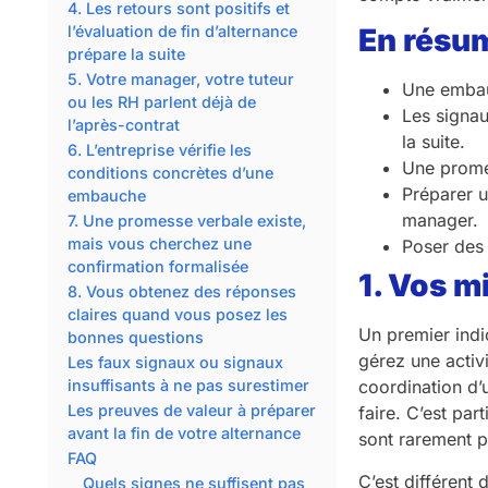
4. Les retours sont positifs et
l’évaluation de fin d’alternance
En résu
prépare la suite
5. Votre manager, votre tuteur
Une embauc
ou les RH parlent déjà de
Les signau
l’après-contrat
la suite.
6. L’entreprise vérifie les
Une promes
conditions concrètes d’une
Préparer u
embauche
manager.
7. Une promesse verbale existe,
mais vous cherchez une
Poser des 
confirmation formalisée
1. Vos m
8. Vous obtenez des réponses
claires quand vous posez les
Un premier indi
bonnes questions
gérez une activ
Les faux signaux ou signaux
insuffisants à ne pas surestimer
coordination d’
Les preuves de valeur à préparer
faire. C’est pa
avant la fin de votre alternance
sont rarement p
FAQ
C’est différent
Quels signes ne suffisent pas