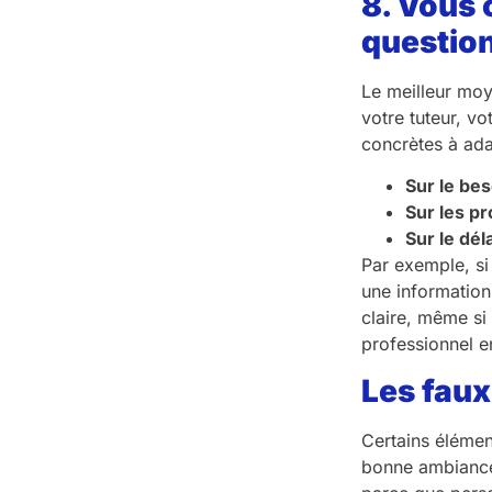
8. Vous 
questio
Le meilleur moy
votre tuteur, v
concrètes à adap
Sur le bes
Sur les p
Sur le dél
Par exemple, si
une information 
claire, même si
professionnel e
Les faux
Certains élémen
bonne ambiance 