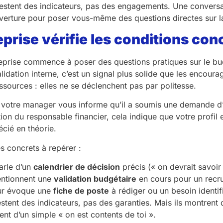
stent des indicateurs, pas des engagements. Une conversati
erture pour poser vous-même des questions directes sur la
reprise vérifie les conditions c
prise commence à poser des questions pratiques sur le bud
alidation interne, c’est un signal plus solide que les enco
ssources : elles ne se déclenchent pas par politesse.
 votre manager vous informe qu’il a soumis une demande d’
ation du responsable financier, cela indique que votre profi
cié en théorie.
s concrets à repérer :
arle d’un
calendrier de décision
précis (« on devrait savoir 
ntionnent une
validation budgétaire
en cours pour un recr
eur évoque une
fiche de poste
à rédiger ou un besoin identif
stent des indicateurs, pas des garanties. Mais ils montrent 
rent d’un simple « on est contents de toi ».