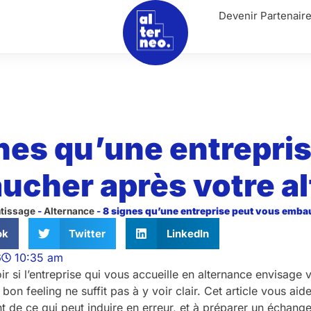
Devenir Partenair
nes qu’une entrepri
ucher après votre a
ntissage
-
Alternance
-
8 signes qu’une entreprise peut vous emba
ok
Twitter
LinkedIn
6
10:35 am
voir si l’entreprise qui vous accueille en alternance envisag
n bon feeling ne suffit pas à y voir clair. Cet article vous ai
 de ce qui peut induire en erreur, et à préparer un échange 