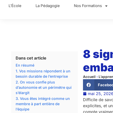
L’École
La Pédagogie
Nos Formations
8 sig
Dans cet article
emba
En résumé
1. Vos missions répondent à un
besoin durable de l’entreprise
Accueil
-
L’appre
2. On vous confie plus
Facebo
d’autonomie et un périmètre qui
s’élargit
mai 25, 202
3. Vous êtes intégré comme un
Difficile de sa
membre à part entière de
explicites, et u
l’équipe
compte vraiment